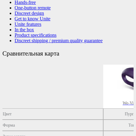
Hands-free
One-button remote
Discreet design
Get to know Unite
Unite features
In the box
Product specifications
Discreet shipping / premium quality guarantee
Сравнительная карта
We-Vib
Цвет
Пурп
Форма
Тон