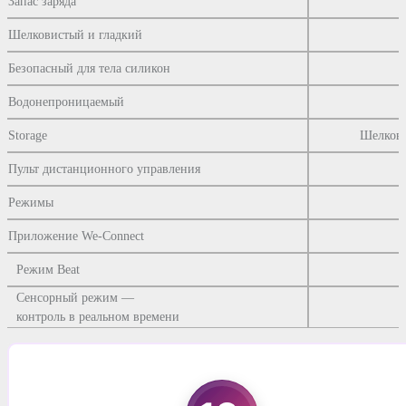
Запас заряда
Шелковистый и гладкий
Безопасный для тела силикон
Водонепроницаемый
Storage
Шелкова
Пульт дистанционного управления
Режимы
1
Приложение We-Connect
Режим Beat
Сенсорный режим —
контроль в реальном времени
Доставка и оплата
We-Vibe Unite
Контакты