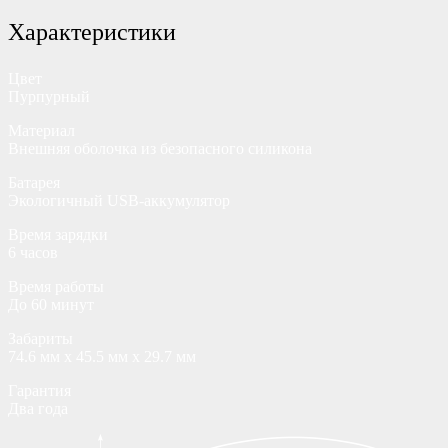
Характеристики
Цвет
Пурпурный
Материал
Внешняя оболочка из безопасного силикона
Батарея
Экологичный USB-аккумулятор
Время зарядки
6 часов
Время работы
До 60 минут
Забариты
74.6 мм х 45.5 мм х 29.7 мм
Гарантия
Два года