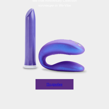
We-Vibe Anniversary Collection
коллекции от We-Vibe
Подробее