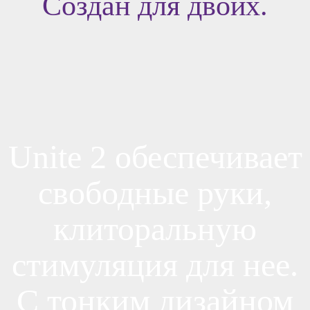
Создан для двоих.
Unite 2 обеспечивает
свободные руки,
клиторальную
стимуляция для нее.
С тонким дизайном