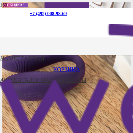
СКИДКА!
СКИДКА!
СКИДКА!
+7 (495) 008-98-69
HOME
ГЛАВНАЯ
КОРЗИНА
APPS
КАТАЛОГ
MAIL
КОНТАКТЫ