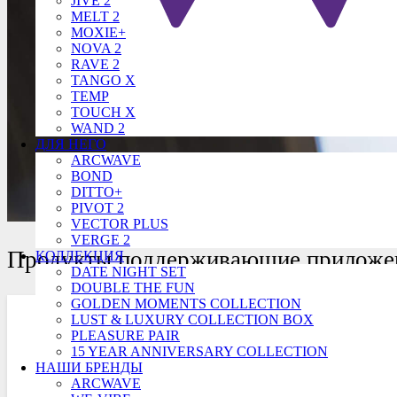
JIVE 2
MELT 2
MOXIE+
NOVA 2
RAVE 2
TANGO X
TEMP
TOUCH X
WAND 2
ДЛЯ НЕГО
ARCWAVE
BOND
DITTO+
PIVOT 2
VECTOR PLUS
VERGE 2
Продукты поддерживающие приложен
КОЛЛЕКЦИЯ
DATE NIGHT SET
DOUBLE THE FUN
GOLDEN MOMENTS COLLECTION
LUST & LUXURY COLLECTION BOX
PLEASURE PAIR
15 YEAR ANNIVERSARY COLLECTION
НАШИ БРЕНДЫ
ARCWAVE