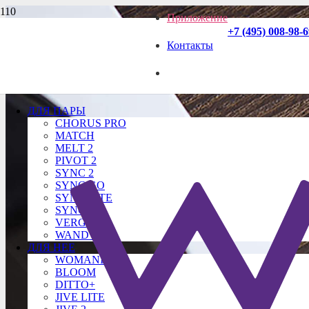
Приложение
+7 (495) 008-98-
Контакты
ДЛЯ ПАРЫ
CHORUS PRO
MATCH
MELT 2
PIVOT 2
SYNC 2
SYNC GO
SYNC LITE
SYNC O
VERGE 2
WAND 2
ДЛЯ НЕЕ
WOMANIZER
BLOOM
DITTO+
JIVE LITE