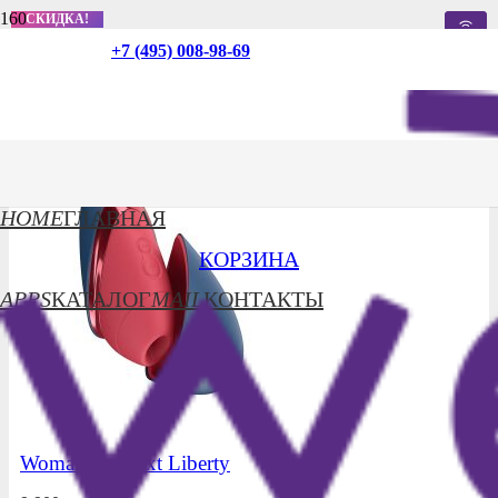
СКИДКА!
СКИДКА!
СКИДКА!
+7 (495) 008-98-69
Для нее
HOME
ГЛАВНАЯ
КОРЗИНА
APPS
КАТАЛОГ
MAIL
КОНТАКТЫ
Womanizer Next Liberty