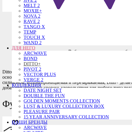
JIVE 2
MELT 2
MOXIE+
NOVA 2
RAVE 2
TANGO X
We-Vibe Ditt
TEMP
TOUCH X
WAND 2
ДЛЯ НЕГО
Вибрирующая анальная пробка
ARCWAVE
BOND
Купить за 14900
DITTO+
PIVOT 2
Ditto+ это небольшой, но мощный вибратор с гладкой коническ
VECTOR PLUS
основанием для удобства использования и целенаправленного
VERGE 2
силиконом, водонепроницаемая и перезаряжаемая, Ditto+ делает
КОЛЛЕКЦИЯ
добавляет еще один уровень удовольствия для любого типа тела
DATE NIGHT SET
DOUBLE THE FUN
GOLDEN MOMENTS COLLECTION
Функции
LUST & LUXURY COLLECTION BOX
PLEASURE PAIR
15 YEAR ANNIVERSARY COLLECTION
НАШИ БРЕНДЫ
ARCWAVE