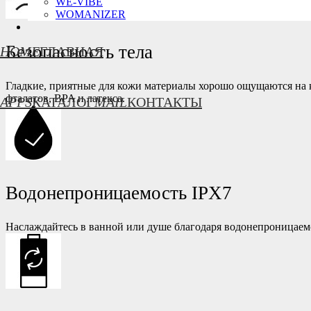
WE-VIBE
WOMANIZER
Безопасность тела
HOME
ГЛАВНАЯ
Гладкие, приятные для кожи материалы хорошо ощущаются на 
фталатов, BPA и латекса.
APPS
КАТАЛОГ
MAIL
КОНТАКТЫ
Водонепроницаемость IPX7
Наслаждайтесь в ванной или душе благодаря водонепроницаем