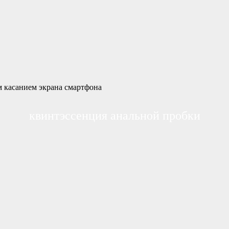
 касанием экрана смартфона
квинтэссенция анальной пробки