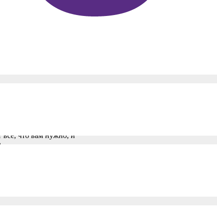
o +
ой головкой и гибким
 наслаждения. Покрытая мягким
 все, что вам нужно, и
.