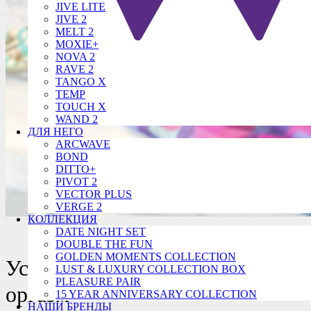
JIVE LITE
JIVE 2
MELT 2
MOXIE+
NOVA 2
RAVE 2
TANGO X
TEMP
TOUCH X
WAND 2
ДЛЯ НЕГО
ARCWAVE
BOND
DITTO+
PIVOT 2
VECTOR PLUS
VERGE 2
КОЛЛЕКЦИЯ
DATE NIGHT SET
DOUBLE THE FUN
GOLDEN MOMENTS COLLECTION
Усильте свой оргазм
LUST & LUXURY COLLECTION BOX
PLEASURE PAIR
оргазм
15 YEAR ANNIVERSARY COLLECTION
НАШИ БРЕНДЫ