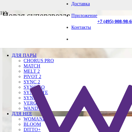
Доставка
Новая суперзвезда
Приложение
+7 (495) 008-98-
двойной стимуляции.
Контакты
ДЛЯ ПАРЫ
CHORUS PRO
MATCH
MELT 2
PIVOT 2
SYNC 2
SYNC GO
SYNC LITE
SYNC O
VERGE 2
WAND 2
ДЛЯ НЕЕ
WOMANIZER
BLOOM
DITTO+