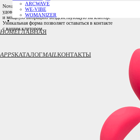
ARCWAVE
Nova от We-Vibe сочетает в себе
WE-VIBE
удовольствие от стимуляции G-пятна
WOMANIZER
и мощную вибрацию воздействующую на клитор.
Уникальная форма позволяет оставаться в контакте
с вашим клитором.
HOME
ГЛАВНАЯ
APPS
КАТАЛОГ
MAIL
КОНТАКТЫ