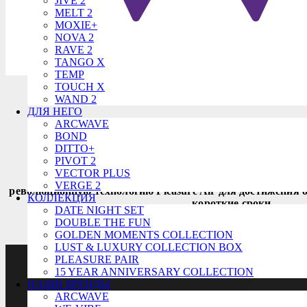
JIVE 2
MELT 2
MOXIE+
NOVA 2
RAVE 2
TANGO X
TEMP
TOUCH X
WAND 2
ДЛЯ НЕГО
Womanizer Cla
ARCWAVE
BOND
DITTO+
PIVOT 2
VECTOR PLUS
Простой и эффективный вибратор Womanizer CLAS
VERGE 2
революционную технологию Pleasure Air для достижения о
КОЛЛЕКЦИЯ
короткие сроки.
DATE NIGHT SET
DOUBLE THE FUN
Купить за 14600
GOLDEN MOMENTS COLLECTION
LUST & LUXURY COLLECTION BOX
PLEASURE PAIR
15 YEAR ANNIVERSARY COLLECTION
НАШИ БРЕНДЫ
ARCWAVE