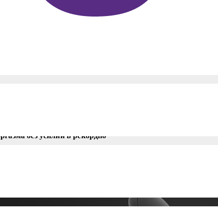
ssic 2
SIC 2 использует нашу
ргазма без усилий в рекордно